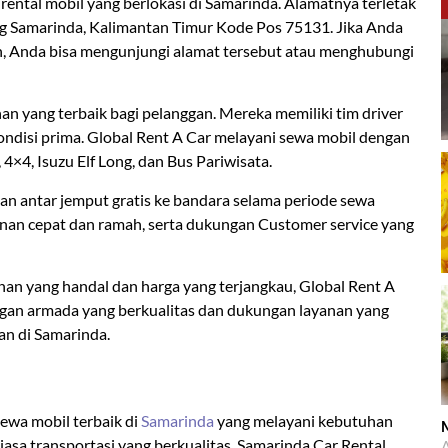
rental mobil yang berlokasi di Samarinda. Alamatnya terletak
g Samarinda, Kalimantan Timur Kode Pos 75131. Jika Anda
n, Anda bisa mengunjungi alamat tersebut atau menghubungi
 yang terbaik bagi pelanggan. Mereka memiliki tim driver
ndisi prima. Global Rent A Car melayani sewa mobil dengan
 4×4, Isuzu Elf Long, dan Bus Pariwisata.
nan antar jemput gratis ke bandara selama periode sewa
anan cepat dan ramah, serta dukungan Customer service yang
nan yang handal dan harga yang terjangkau, Global Rent A
engan armada yang berkualitas dan dukungan layanan yang
an di Samarinda.
ewa mobil terbaik di
Samarinda
yang melayani kebutuhan
M
jasa transportasi yang berkualitas, Samarinda Car Rental
A