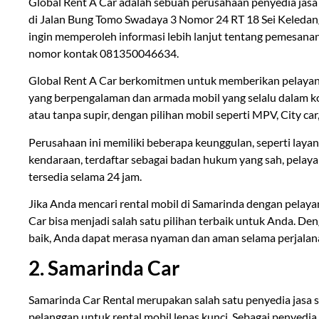
Global Rent A Car adalah sebuah perusahaan penyedia jasa 
di Jalan Bung Tomo Swadaya 3 Nomor 24 RT 18 Sei Keledan
ingin memperoleh informasi lebih lanjut tentang pemesana
nomor kontak 081350046634.
Global Rent A Car berkomitmen untuk memberikan pelayanan
yang berpengalaman dan armada mobil yang selalu dalam ko
atau tanpa supir, dengan pilihan mobil seperti MPV, City car,
Perusahaan ini memiliki beberapa keunggulan, seperti laya
kendaraan, terdaftar sebagai badan hukum yang sah, pelay
tersedia selama 24 jam.
Jika Anda mencari rental mobil di Samarinda dengan pelaya
Car bisa menjadi salah satu pilihan terbaik untuk Anda. D
baik, Anda dapat merasa nyaman dan aman selama perjalan
2. Samarinda Car
Samarinda Car Rental merupakan salah satu penyedia jasa s
pelanggan untuk rental mobil lepas kunci. Sebagai penyedia 