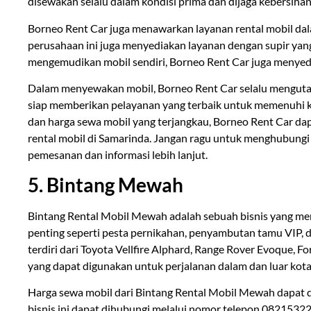
disewakan selalu dalam kondisi prima dan dijaga kebersiha
Borneo Rent Car juga menawarkan layanan rental mobil da
perusahaan ini juga menyediakan layanan dengan supir yan
mengemudikan mobil sendiri, Borneo Rent Car juga menyedi
Dalam menyewakan mobil, Borneo Rent Car selalu mengutam
siap memberikan pelayanan yang terbaik untuk memenuhi 
dan harga sewa mobil yang terjangkau, Borneo Rent Car da
rental mobil di Samarinda. Jangan ragu untuk menghubungi
pemesanan dan informasi lebih lanjut.
5. Bintang Mewah
Bintang Rental Mobil Mewah adalah sebuah bisnis yang me
penting seperti pesta pernikahan, penyambutan tamu VIP, da
terdiri dari Toyota Vellfire Alphard, Range Rover Evoque, F
yang dapat digunakan untuk perjalanan dalam dan luar kota
Harga sewa mobil dari Bintang Rental Mobil Mewah dapat di
bisnis ini dapat dihubungi melalui nomor telepon 0821532