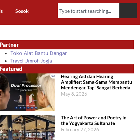
is
Sosok
Partner
Toko Alat Bantu Dengar
Travel Umroh Jogja
Featured
Hearing Aid dan Hearing
Amplifier: Sama-Sama Membantu
Mendengar, Tapi Sangat Berbeda
May 8, 2026
The Art of Power and Poetry in
the Yogyakarta Sultanate
February 27, 2026