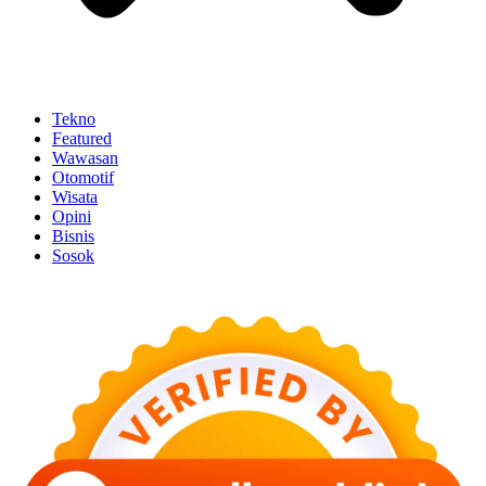
Tekno
Featured
Wawasan
Otomotif
Wisata
Opini
Bisnis
Sosok