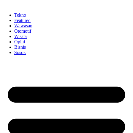
Skip
to
Tekno
content
Featured
Wawasan
Otomotif
Wisata
Opini
Bisnis
Sosok