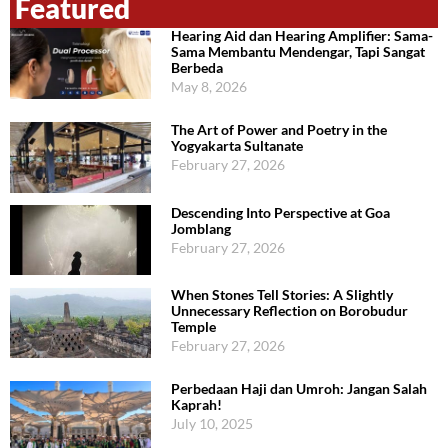
Featured
Hearing Aid dan Hearing Amplifier: Sama-
Sama Membantu Mendengar, Tapi Sangat
Berbeda
May 8, 2026
The Art of Power and Poetry in the
Yogyakarta Sultanate
February 27, 2026
Descending Into Perspective at Goa
Jomblang
February 27, 2026
When Stones Tell Stories: A Slightly
Unnecessary Reflection on Borobudur
Temple
February 27, 2026
Perbedaan Haji dan Umroh: Jangan Salah
Kaprah!
July 10, 2025