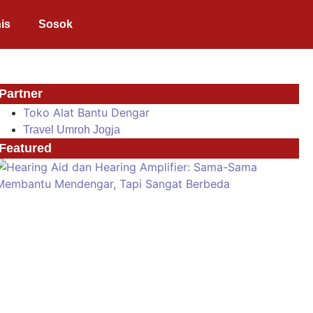
is
Sosok
Partner
Toko Alat Bantu Dengar
Travel Umroh Jogja
Featured