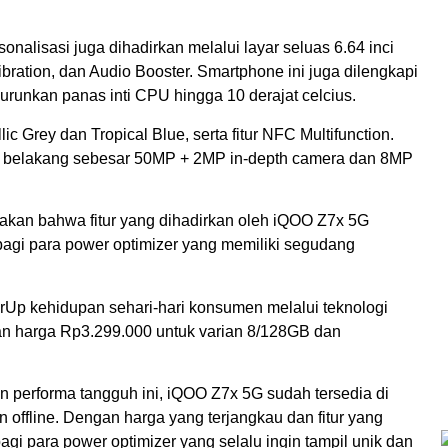
nalisasi juga dihadirkan melalui layar seluas 6.64 inci
ration, dan Audio Booster. Smartphone ini juga dilengkapi
unkan panas inti CPU hingga 10 derajat celcius.
c Grey dan Tropical Blue, serta fitur NFC Multifunction.
mera belakang sebesar 50MP + 2MP in-depth camera dan 8MP
takan bahwa fitur yang dihadirkan oleh iQOO Z7x 5G
agi para power optimizer yang memiliki segudang
Up kehidupan sehari-hari konsumen melalui teknologi
gan harga Rp3.299.000 untuk varian 8/128GB dan
n performa tangguh ini, iQOO Z7x 5G sudah tersedia di
n offline. Dengan harga yang terjangkau dan fitur yang
gi para power optimizer yang selalu ingin tampil unik dan