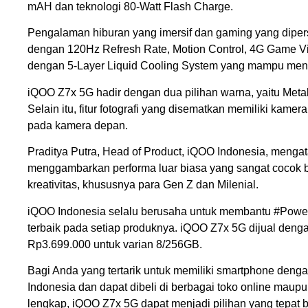
mAH dan teknologi 80-Watt Flash Charge.
Pengalaman hiburan yang imersif dan gaming yang diperso
dengan 120Hz Refresh Rate, Motion Control, 4G Game Vib
dengan 5-Layer Liquid Cooling System yang mampu menur
iQOO Z7x 5G hadir dengan dua pilihan warna, yaitu Metalli
Selain itu, fitur fotografi yang disematkan memiliki ka
pada kamera depan.
Praditya Putra, Head of Product, iQOO Indonesia, menga
menggambarkan performa luar biasa yang sangat cocok b
kreativitas, khususnya para Gen Z dan Milenial.
iQOO Indonesia selalu berusaha untuk membantu #Power
terbaik pada setiap produknya. iQOO Z7x 5G dijual den
Rp3.699.000 untuk varian 8/256GB.
Bagi Anda yang tertarik untuk memiliki smartphone denga
Indonesia dan dapat dibeli di berbagai toko online maupu
lengkap, iQOO Z7x 5G dapat menjadi pilihan yang tepat ba