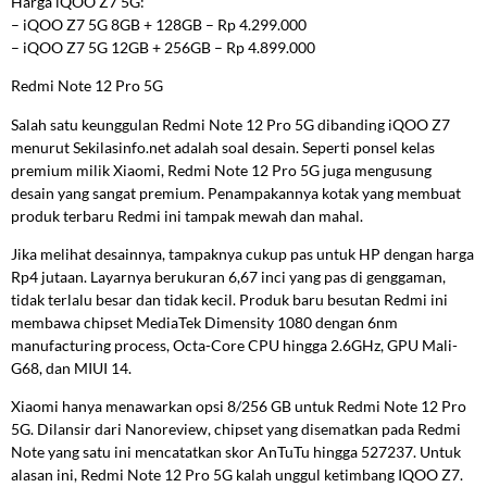
Harga iQOO Z7 5G:
– iQOO Z7 5G 8GB + 128GB – Rp 4.299.000
– iQOO Z7 5G 12GB + 256GB – Rp 4.899.000
Redmi Note 12 Pro 5G
Salah satu keunggulan Redmi Note 12 Pro 5G dibanding iQOO Z7
menurut Sekilasinfo.net adalah soal desain. Seperti ponsel kelas
premium milik Xiaomi, Redmi Note 12 Pro 5G juga mengusung
desain yang sangat premium. Penampakannya kotak yang membuat
produk terbaru Redmi ini tampak mewah dan mahal.
Jika melihat desainnya, tampaknya cukup pas untuk HP dengan harga
Rp4 jutaan. Layarnya berukuran 6,67 inci yang pas di genggaman,
tidak terlalu besar dan tidak kecil. Produk baru besutan Redmi ini
membawa chipset MediaTek Dimensity 1080 dengan 6nm
manufacturing process, Octa-Core CPU hingga 2.6GHz, GPU Mali-
G68, dan MIUI 14.
Xiaomi hanya menawarkan opsi 8/256 GB untuk Redmi Note 12 Pro
5G. Dilansir dari Nanoreview, chipset yang disematkan pada Redmi
Note yang satu ini mencatatkan skor AnTuTu hingga 527237. Untuk
alasan ini, Redmi Note 12 Pro 5G kalah unggul ketimbang IQOO Z7.