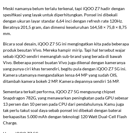
Meski namanya belum terlalu terkenal, tapi iQOO Z7 hadir dengan
spesifikasi yang layak untuk diperhitungkan. Ponsel ini dibekali
dengan ukuran layar standar 6,64 inci dengan refresh rate 120Hz.
Beratnya 201,5 gram, dan dimensi keseluruhan 164,58 × 75,8 × 8,75
mm.
Bicara soal desain, iQOO Z7 5G ini mengingatkan kita pada beberapa
produk besutan Vivo. Mereka hampir mirip. Tapi hal tersebut wajar
sebab iQOO sendiri memanglah sub-brand yang berada di bawah
Vivo. Beberapa ponsel buatan Vivo juga dikenal dengan kameranya
yang punya ciri khas tersendiri, begitu pula dengan iQOO Z7 5G ini.
Kamera utamanya mengandalkan lensa 64 MP yang sudah OIS,
ditambah kamera bokeh 2 MP. Kamera depannya sendiri 16 MP.
Sementara terkait performa, iQOO Z7 5G mengusung chipset
Snapdragon 782G, yang menawarkan peningkatan pada GPU sebesar
13 persen dan 10 persen pada CPU dari pendahulunya. Kamu juga
tak perlu takut soal daya sebab ponsel ini dibekali dengan baterai
berkapasitas 5.000 mAh dengan teknologi 120 Watt Dual-Cell Flash
Charge.