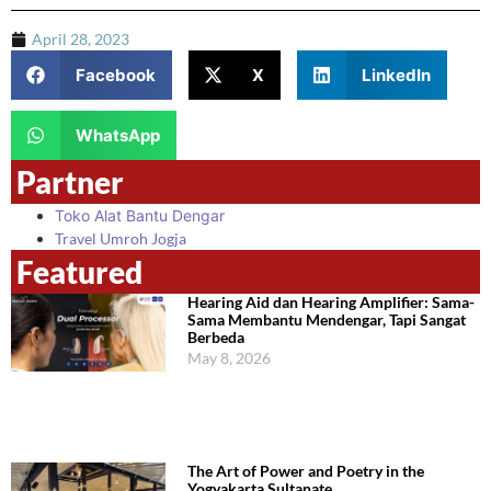
April 28, 2023
Facebook
X
LinkedIn
WhatsApp
Partner
Toko Alat Bantu Dengar
Travel Umroh Jogja
Featured
Hearing Aid dan Hearing Amplifier: Sama-
Sama Membantu Mendengar, Tapi Sangat
Berbeda
May 8, 2026
The Art of Power and Poetry in the
Yogyakarta Sultanate