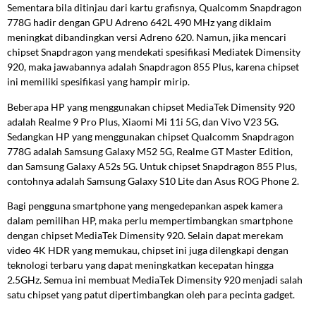
Sementara bila ditinjau dari kartu grafisnya, Qualcomm Snapdragon
778G hadir dengan GPU Adreno 642L 490 MHz yang diklaim
meningkat dibandingkan versi Adreno 620. Namun, jika mencari
chipset Snapdragon yang mendekati spesifikasi Mediatek Dimensity
920, maka jawabannya adalah Snapdragon 855 Plus, karena chipset
ini memiliki spesifikasi yang hampir mirip.
Beberapa HP yang menggunakan chipset MediaTek Dimensity 920
adalah Realme 9 Pro Plus, Xiaomi Mi 11i 5G, dan Vivo V23 5G.
Sedangkan HP yang menggunakan chipset Qualcomm Snapdragon
778G adalah Samsung Galaxy M52 5G, Realme GT Master Edition,
dan Samsung Galaxy A52s 5G. Untuk chipset Snapdragon 855 Plus,
contohnya adalah Samsung Galaxy S10 Lite dan Asus ROG Phone 2.
Bagi pengguna smartphone yang mengedepankan aspek kamera
dalam pemilihan HP, maka perlu mempertimbangkan smartphone
dengan chipset MediaTek Dimensity 920. Selain dapat merekam
video 4K HDR yang memukau, chipset ini juga dilengkapi dengan
teknologi terbaru yang dapat meningkatkan kecepatan hingga
2.5GHz. Semua ini membuat MediaTek Dimensity 920 menjadi salah
satu chipset yang patut dipertimbangkan oleh para pecinta gadget.