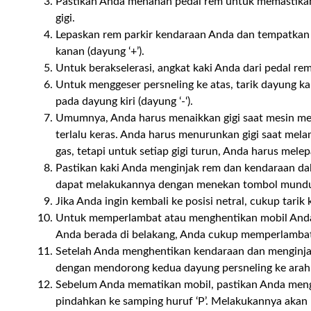
Pastikan Anda menahan pedal rem untuk memastika
gigi.
Lepaskan rem parkir kendaraan Anda dan tempatkan
kanan (dayung ‘+’).
Untuk berakselerasi, angkat kaki Anda dari pedal re
Untuk menggeser persneling ke atas, tarik dayung 
pada dayung kiri (dayung ‘-‘).
Umumnya, Anda harus menaikkan gigi saat mesin menc
terlalu keras. Anda harus menurunkan gigi saat mela
gas, tetapi untuk setiap gigi turun, Anda harus melep
Pastikan kaki Anda menginjak rem dan kendaraan d
dapat melakukannya dengan menekan tombol mundur (
Jika Anda ingin kembali ke posisi netral, cukup tarik
Untuk memperlambat atau menghentikan mobil Anda, i
Anda berada di belakang, Anda cukup memperlamba
Setelah Anda menghentikan kendaraan dan menginja
dengan mendorong kedua dayung persneling ke arah
Sebelum Anda mematikan mobil, pastikan Anda menga
pindahkan ke samping huruf ‘P’. Melakukannya aka