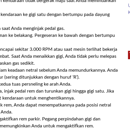
n kendaraan tidak bergerak maju saat Anda memindahkan
 kendaraan ke gigi satu dengan bertumpu pada dayung
m saat Anda menginjak pedal gas.
kanan ke belakang. Pergeseran ke bawah dengan bertumpu
apai sekitar 3.000 RPM atau saat mesin terlihat bekerja
mbat. Saat Anda menaikkan gigi, Anda tidak perlu melepas
askan gas sedikit.
alam keadaan netral sebelum Anda memundurkannya. Anda
sering ditunjukkan dengan huruf ‘R’).
 kedua tuas persneling ke arah Anda.
njak pedal rem dan turunkan gigi hingga gigi satu. Jika
t kendaraan untuk menghentikannya.
k rem, Anda dapat menempatkannya pada posisi netral
 Anda.
ktifkan rem parkir. Pegang perpindahan gigi dan
n memungkinkan Anda untuk mengaktifkan rem.