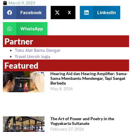
March 9, 2023
Facebook
X
LinkedIn
WhatsApp
Partner
Toko Alat Bantu Dengar
Travel Umroh Jogja
Featured
Hearing Aid dan Hearing Amplifier: Sama-
Sama Membantu Mendengar, Tapi Sangat
Berbeda
May 8, 2026
The Art of Power and Poetry in the
Yogyakarta Sultanate
February 27, 2026