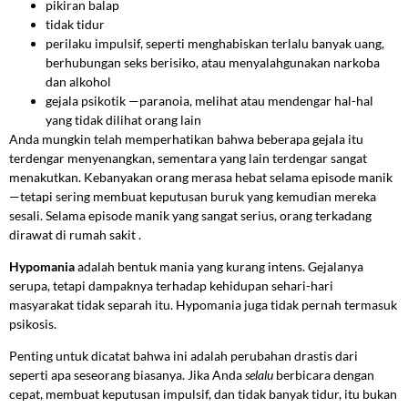
pikiran balap
tidak tidur
perilaku impulsif, seperti menghabiskan terlalu banyak uang,
berhubungan seks berisiko, atau menyalahgunakan narkoba
dan alkohol
gejala psikotik —paranoia, melihat atau mendengar hal-hal
yang tidak dilihat orang lain
Anda mungkin telah memperhatikan bahwa beberapa gejala itu
terdengar menyenangkan, sementara yang lain terdengar sangat
menakutkan. Kebanyakan orang merasa hebat selama episode manik
—tetapi sering membuat keputusan buruk yang kemudian mereka
sesali. Selama episode manik yang sangat serius, orang terkadang
dirawat di rumah sakit .
Hypomania
adalah bentuk mania yang kurang intens. Gejalanya
serupa, tetapi dampaknya terhadap kehidupan sehari-hari
masyarakat tidak separah itu. Hypomania juga tidak pernah termasuk
psikosis.
Penting untuk dicatat bahwa ini adalah perubahan drastis dari
seperti apa seseorang biasanya. Jika Anda
selalu
berbicara dengan
cepat, membuat keputusan impulsif, dan tidak banyak tidur, itu bukan