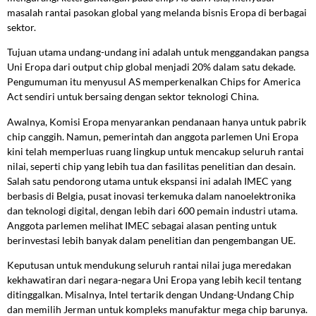
masalah rantai pasokan global yang melanda bisnis Eropa di berbagai
sektor.
Tujuan utama undang-undang ini adalah untuk menggandakan pangsa
Uni Eropa dari output chip global menjadi 20% dalam satu dekade.
Pengumuman itu menyusul AS memperkenalkan Chips for America
Act sendiri untuk bersaing dengan sektor teknologi China.
Awalnya, Komisi Eropa menyarankan pendanaan hanya untuk pabrik
chip canggih. Namun, pemerintah dan anggota parlemen Uni Eropa
kini telah memperluas ruang lingkup untuk mencakup seluruh rantai
nilai, seperti chip yang lebih tua dan fasilitas penelitian dan desain.
Salah satu pendorong utama untuk ekspansi ini adalah IMEC yang
berbasis di Belgia, pusat inovasi terkemuka dalam nanoelektronika
dan teknologi digital, dengan lebih dari 600 pemain industri utama.
Anggota parlemen melihat IMEC sebagai alasan penting untuk
berinvestasi lebih banyak dalam penelitian dan pengembangan UE.
Keputusan untuk mendukung seluruh rantai nilai juga meredakan
kekhawatiran dari negara-negara Uni Eropa yang lebih kecil tentang
ditinggalkan. Misalnya, Intel tertarik dengan Undang-Undang Chip
dan memilih Jerman untuk kompleks manufaktur mega chip barunya.