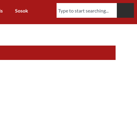
is
Sosok