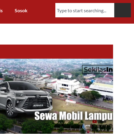
is
Sosok