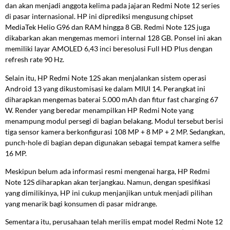
dan akan menjadi anggota kelima pada jajaran Redmi Note 12 series
di pasar internasional. HP ini diprediksi mengusung chipset
MediaTek Helio G96 dan RAM hingga 8 GB. Redmi Note 12S juga
dikabarkan akan mengemas memori internal 128 GB. Ponsel ini akan
memiliki layar AMOLED 6,43 inci beresolusi Full HD Plus dengan
refresh rate 90 Hz.
Selain itu, HP Redmi Note 12S akan menjalankan sistem operasi
Android 13 yang dikustomisasi ke dalam MIUI 14. Perangkat ini
diharapkan mengemas baterai 5.000 mAh dan fitur fast charging 67
W. Render yang beredar menampilkan HP Redmi Note yang
menampung modul persegi di bagian belakang. Modul tersebut berisi
tiga sensor kamera berkonfigurasi 108 MP + 8 MP + 2 MP. Sedangkan,
punch-hole di bagian depan digunakan sebagai tempat kamera selfie
16 MP.
Meskipun belum ada informasi resmi mengenai harga, HP Redmi
Note 12S diharapkan akan terjangkau. Namun, dengan spesifikasi
yang dimilikinya, HP ini cukup menjanjikan untuk menjadi pilihan
yang menarik bagi konsumen di pasar midrange.
Sementara itu, perusahaan telah merilis empat model Redmi Note 12