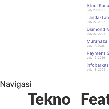
Studi Kas
July 29, 2026
Tanda-Tan
July 22, 2026
Diamond M
July 22, 2026
Murahaza 
July 17, 2026
Payment G
July 15, 2026
infobarkas
July 13, 2026
Navigasi
Tekno
Fea