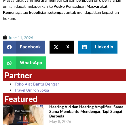
Masyarakat yang merasa menjadi korban penipuan biro perjalanan
umrah dapat melaporkan ke
Posko Pengaduan Masyarakat
Kemenag
atau
kepolisian setempat
untuk mendapatkan kepastian
hukum.
June 11, 2026
Facebook
X
LinkedIn
WhatsApp
Partner
Toko Alat Bantu Dengar
Travel Umroh Jogja
Featured
Hearing Aid dan Hearing Amplifier: Sama-
Sama Membantu Mendengar, Tapi Sangat
Berbeda
May 8, 2026