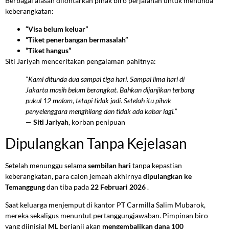
Berbagai alasan dilontarkan pihak biro perjalanan untuk menunda
keberangkatan:
“Visa belum keluar”
“Tiket penerbangan bermasalah”
“Tiket hangus”
Siti Jariyah menceritakan pengalaman pahitnya:
“Kami ditunda dua sampai tiga hari. Sampai lima hari di
Jakarta masih belum berangkat. Bahkan dijanjikan terbang
pukul 12 malam, tetapi tidak jadi. Setelah itu pihak
penyelenggara menghilang dan tidak ada kabar lagi.”
—
Siti Jariyah
, korban penipuan
Dipulangkan Tanpa Kejelasan
Setelah menunggu selama
sembilan hari
tanpa kepastian
keberangkatan, para calon jemaah akhirnya
dipulangkan ke
Temanggung
dan tiba pada
22 Februari 2026
.
Saat keluarga menjemput di kantor PT Carmilla Salim Mubarok,
mereka sekaligus menuntut pertanggungjawaban. Pimpinan biro
yang diinisial
ML
berjanji akan
mengembalikan dana 100