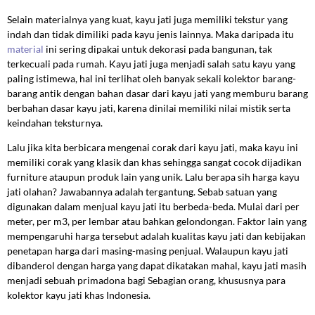
Selain materialnya yang kuat, kayu jati juga memiliki tekstur yang
indah dan tidak dimiliki pada kayu jenis lainnya. Maka daripada itu
material
ini sering dipakai untuk dekorasi pada bangunan, tak
terkecuali pada rumah. Kayu jati juga menjadi salah satu kayu yang
paling istimewa, hal ini terlihat oleh banyak sekali kolektor barang-
barang antik dengan bahan dasar dari kayu jati yang memburu barang
berbahan dasar kayu jati, karena dinilai memiliki nilai mistik serta
keindahan teksturnya.
Lalu jika kita berbicara mengenai corak dari kayu jati, maka kayu ini
memiliki corak yang klasik dan khas sehingga sangat cocok dijadikan
furniture ataupun produk lain yang unik. Lalu berapa sih harga kayu
jati olahan? Jawabannya adalah tergantung. Sebab satuan yang
digunakan dalam menjual kayu jati itu berbeda-beda. Mulai dari per
meter, per m3, per lembar atau bahkan gelondongan. Faktor lain yang
mempengaruhi harga tersebut adalah kualitas kayu jati dan kebijakan
penetapan harga dari masing-masing penjual. Walaupun kayu jati
dibanderol dengan harga yang dapat dikatakan mahal, kayu jati masih
menjadi sebuah primadona bagi Sebagian orang, khususnya para
kolektor kayu jati khas Indonesia.