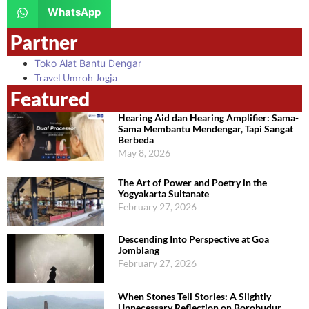
WhatsApp
Partner
Toko Alat Bantu Dengar
Travel Umroh Jogja
Featured
Hearing Aid dan Hearing Amplifier: Sama-
Sama Membantu Mendengar, Tapi Sangat
Berbeda
May 8, 2026
The Art of Power and Poetry in the
Yogyakarta Sultanate
February 27, 2026
Descending Into Perspective at Goa
Jomblang
February 27, 2026
When Stones Tell Stories: A Slightly
Unnecessary Reflection on Borobudur