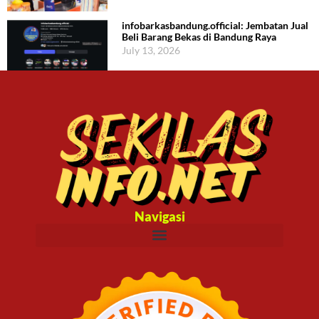
infobarkasbandung.official: Jembatan Jual
Beli Barang Bekas di Bandung Raya
July 13, 2026
Navigasi