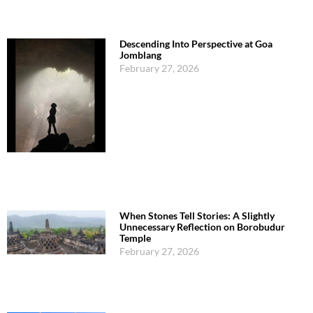
Descending Into Perspective at Goa
Jomblang
February 27, 2026
When Stones Tell Stories: A Slightly
Unnecessary Reflection on Borobudur
Temple
February 27, 2026