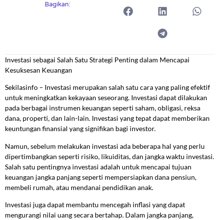
Bagikan:
Investasi sebagai Salah Satu Strategi Penting dalam Mencapai
Kesuksesan Keuangan
Sekilasinfo – Investasi merupakan salah satu cara yang paling efektif
untuk meningkatkan kekayaan seseorang. Investasi dapat dilakukan
pada berbagai instrumen keuangan seperti saham, obligasi, reksa
dana, properti, dan lain-lain. Investasi yang tepat dapat memberikan
keuntungan finansial yang signifikan bagi investor.
Namun, sebelum melakukan investasi ada beberapa hal yang perlu
dipertimbangkan seperti risiko, likuiditas, dan jangka waktu investasi.
Salah satu pentingnya investasi adalah untuk mencapai tujuan
keuangan jangka panjang seperti mempersiapkan dana pensiun,
membeli rumah, atau mendanai pendidikan anak.
Investasi juga dapat membantu mencegah inflasi yang dapat
mengurangi nilai uang secara bertahap. Dalam jangka panjang,