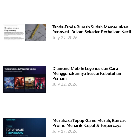
Tanda-Tanda Rumah Sudah Memerlukan
Renovasi, Bukan Sekadar Perbaikan Kecil
July 22, 2026
Diamond Mobile Legends dan Cara
Menggunakannya Sesuai Kebutuhan
Pemain
July 22, 2026
Murahaza Topup Game Murah, Banyak
Promo Menarik, Cepat & Terpercaya
July 17, 2026