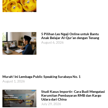
5 Pilihan Les Ngaji Online untuk Bantu
Anak Belajar Al-Qur’an dengan Tenang
August 6, 2026
Murah! Ini Lembaga Public Speaking Surabaya No. 1
August 1, 2026
Studi Kasus Importir: Cara Budi Mengatasi
Kerumitan Pembayaran RMB dan Kargo
Udara dari China
July 29, 2026