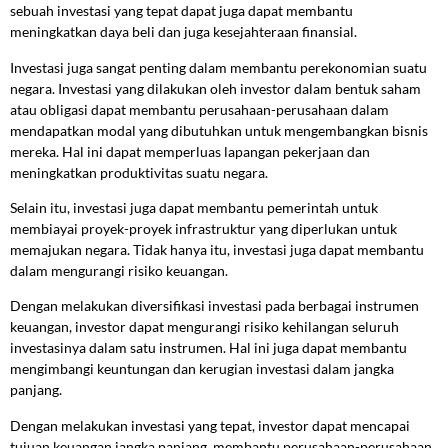
sebuah investasi yang tepat dapat juga dapat membantu
meningkatkan daya beli dan juga kesejahteraan finansial.
Investasi juga sangat penting dalam membantu perekonomian suatu
negara. Investasi yang dilakukan oleh investor dalam bentuk saham
atau obligasi dapat membantu perusahaan-perusahaan dalam
mendapatkan modal yang dibutuhkan untuk mengembangkan bisnis
mereka. Hal ini dapat memperluas lapangan pekerjaan dan
meningkatkan produktivitas suatu negara.
Selain itu, investasi juga dapat membantu pemerintah untuk
membiayai proyek-proyek infrastruktur yang diperlukan untuk
memajukan negara. Tidak hanya itu, investasi juga dapat membantu
dalam mengurangi risiko keuangan.
Dengan melakukan diversifikasi investasi pada berbagai instrumen
keuangan, investor dapat mengurangi risiko kehilangan seluruh
investasinya dalam satu instrumen. Hal ini juga dapat membantu
mengimbangi keuntungan dan kerugian investasi dalam jangka
panjang.
Dengan melakukan investasi yang tepat, investor dapat mencapai
tujuan keuangan jangka panjang, membantu perusahaan-perusahaan