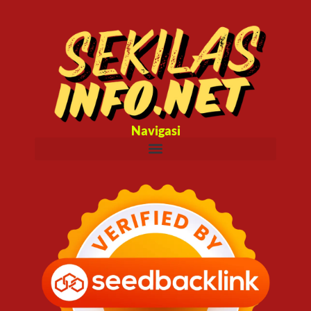
Navigasi